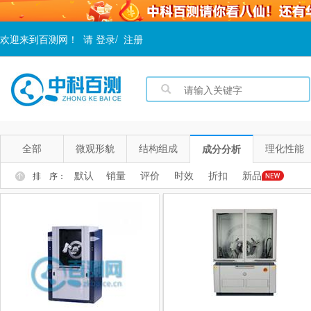
欢迎来到百测网！
请
登录
/
注册
全部
微观形貌
结构组成
理化性能
成分分析
默认
销量
评价
时效
折扣
新品
排 序：