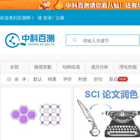
欢迎来到百测网！
请
登录
/
注册
全部
微观形貌
结构组成
成分分析
理化性能
默认
销量
评价
时效
折扣
新品
排 序：