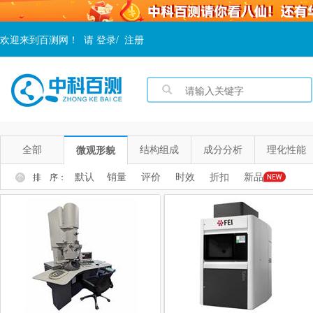
欢迎来到百测网！
请
登录
/
注册
全部
结构组成
成分分析
理化性能
微观形貌
默认
销量
评价
时效
折扣
新品
排 序：