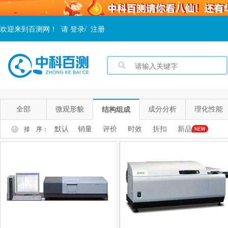
欢迎来到百测网！
请
登录
/
注册
全部
微观形貌
成分分析
理化性能
结构组成
默认
销量
评价
时效
折扣
新品
排 序：