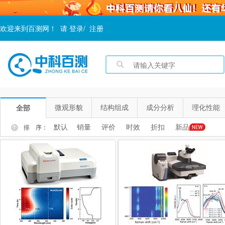
欢迎来到百测网！
请
登录
/
注册
微观形貌
结构组成
成分分析
理化性能
全部
默认
销量
评价
时效
折扣
新品
排 序：