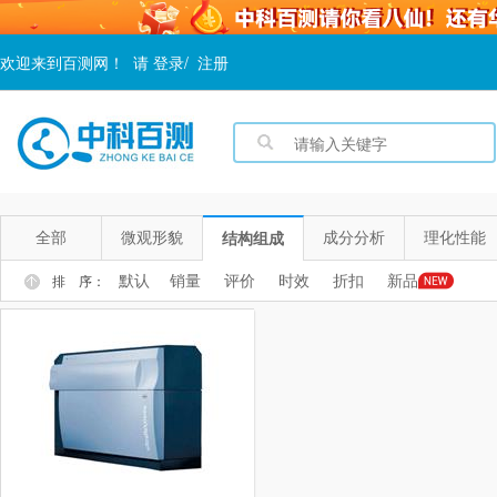
欢迎来到百测网！
请
登录
/
注册
全部
微观形貌
成分分析
理化性能
结构组成
默认
销量
评价
时效
折扣
新品
排 序：